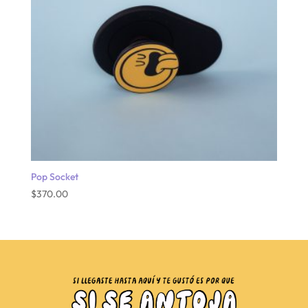
Pop Socket
$
370.00