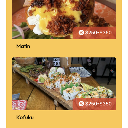

$250-$350
Matin

$250-$350
Kofuku