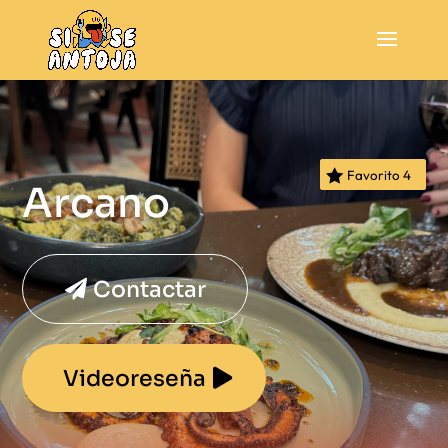
Favorito
4
Arcano
Contactar
Videoreseña