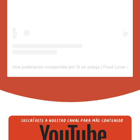
Una publicación compartida por Si se antoja | Food Lover (@sis