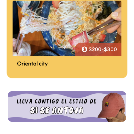

$200-$300
Oriental city