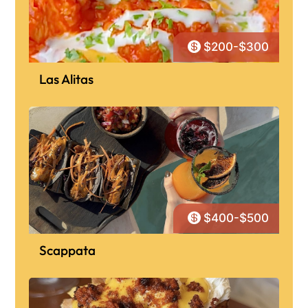

$200-$300
Las Alitas

$400-$500
Scappata