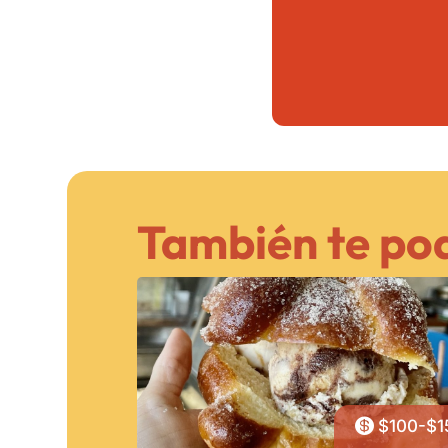
También te pod

$100-$1