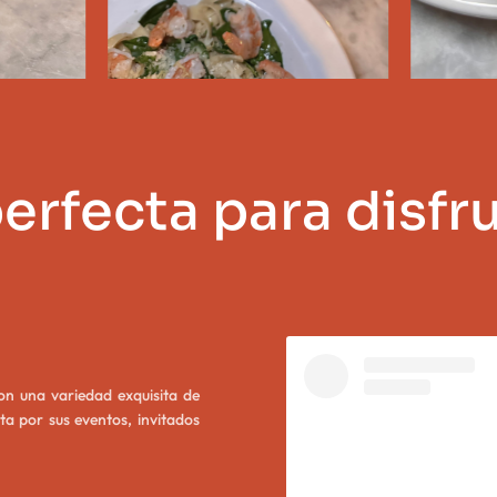
perfecta para disfr
on una variedad exquisita de
nta por sus eventos, invitados