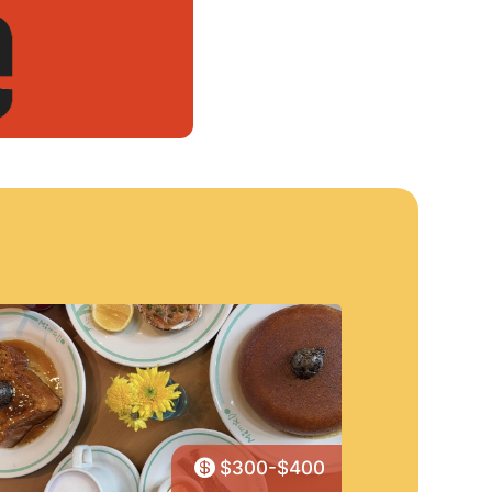

$300-$400