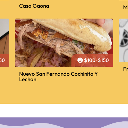
Casa Gaona
M

50
$100-$150
F
Nuevo San Fernando Cochinita Y
Lechon