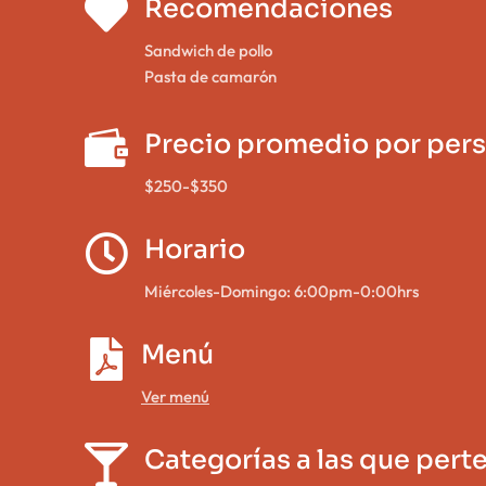

Recomendaciones
Sandwich de pollo
Pasta de camarón

Precio promedio por per
$250-$350

Horario
Miércoles-Domingo: 6:00pm-0:00hrs

Menú
Ver menú

Categorías a las que pert