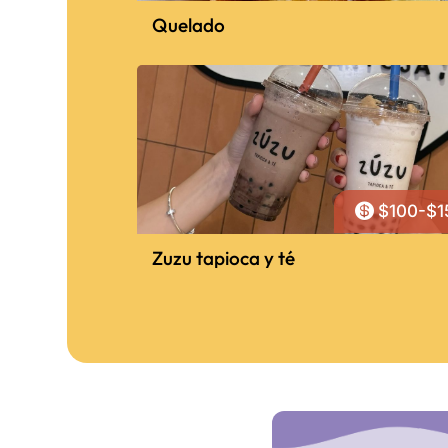
Quelado

$100-$1
Zuzu tapioca y té