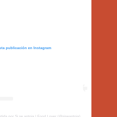
sta publicación en Instagram
tida por Si se antoja | Food Lover (@siseantoja)