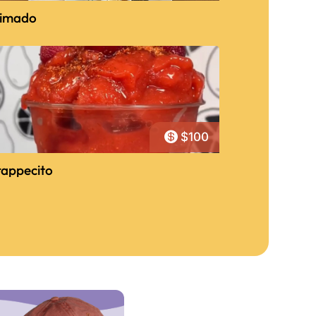
imado

$100
rappecito