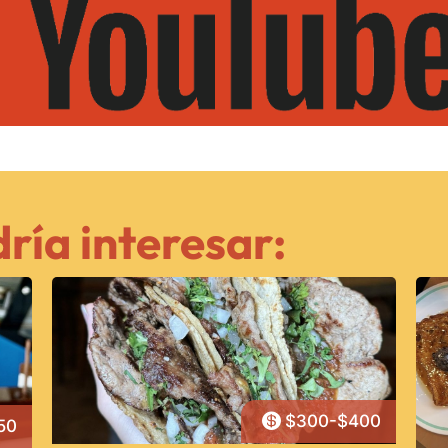
ría interesar:

$300-$400
50