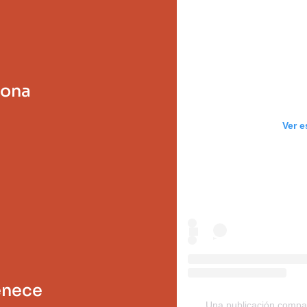
sona
Ver e
enece
Una publicación compar