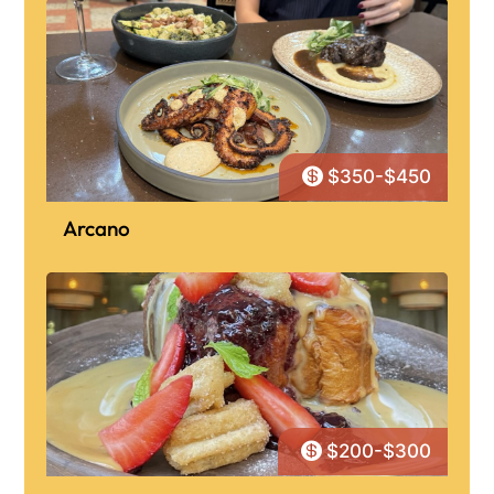

$350-$450
Arcano

$200-$300