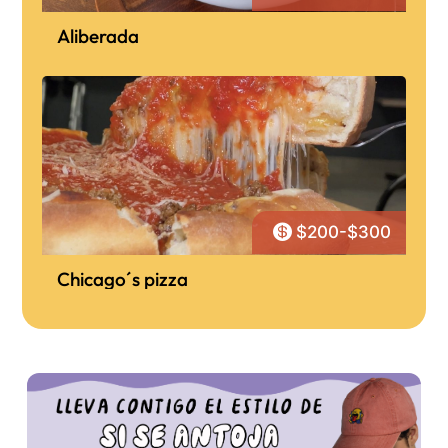
Aliberada

$200-$300
Chicago´s pizza