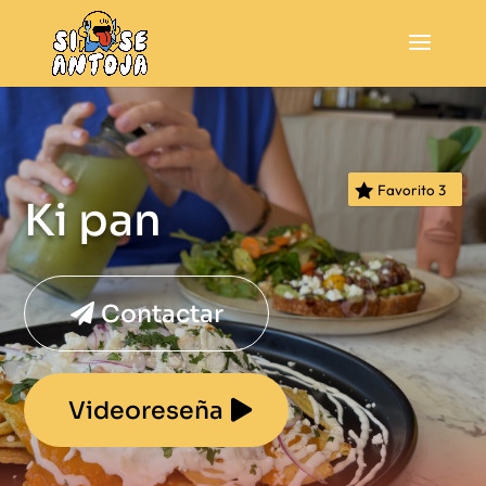
Favorito
3
Ki pan
Contactar
Videoreseña