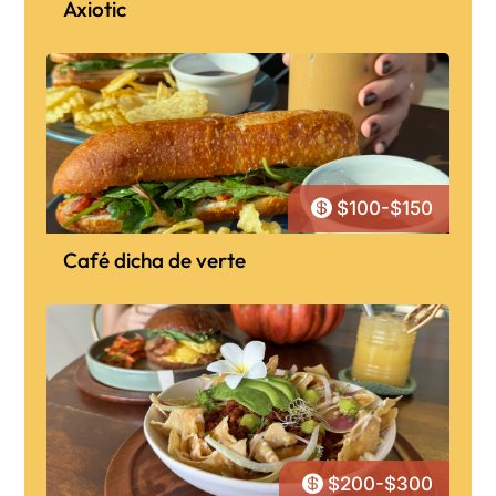
Axiotic

$100-$150
Café dicha de verte

$200-$300