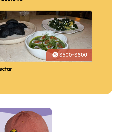

$500-$600
ectar