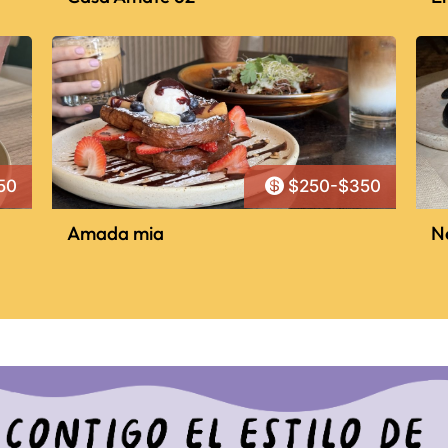

50
$250-$350
Amada mia
N