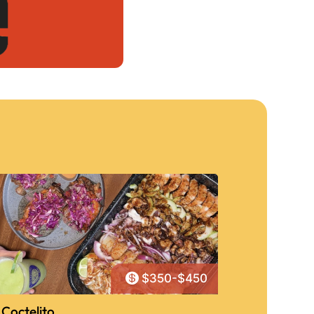

$350-$450
 Coctelito