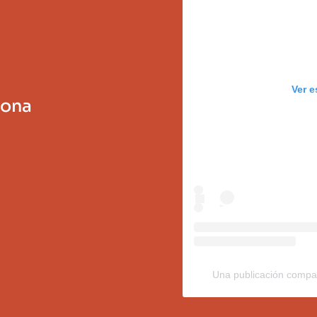
Ver e
sona
Una publicación compar