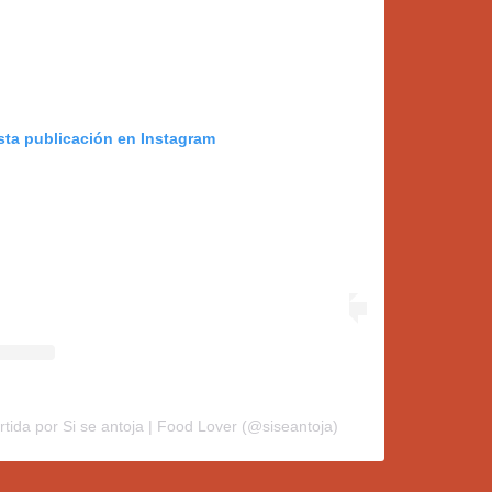
sta publicación en Instagram
tida por Si se antoja | Food Lover (@siseantoja)