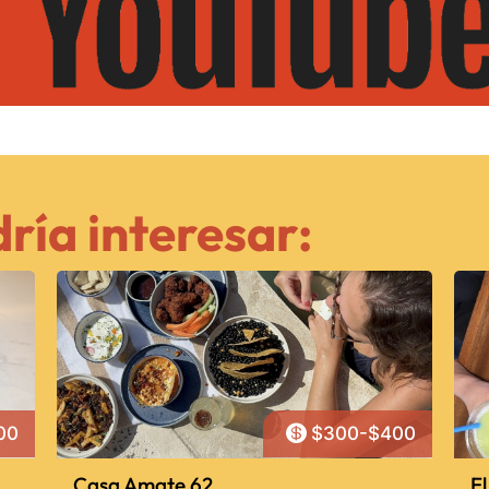
ría interesar:

00
$300-$400
Casa Amate 62
El