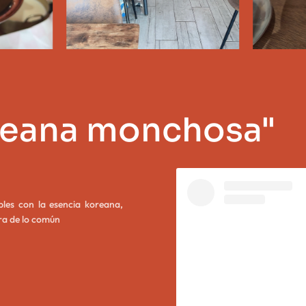
reana monchosa"
bles con la esencia koreana,
ra de lo común