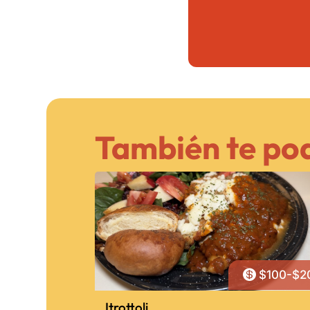
También te pod

$100-$2
Itrottoli