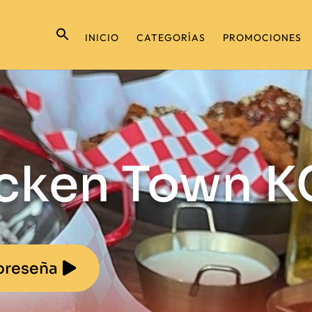
INICIO
CATEGORÍAS
PROMOCIONES
icken Town K
oreseña