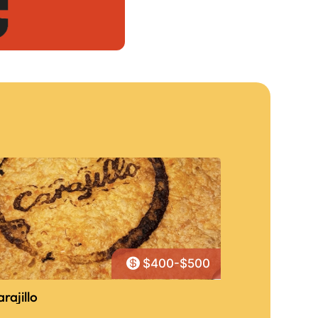

$400-$500
rajillo