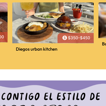
00

$350-$450
Ba
Diegos urban kitchen