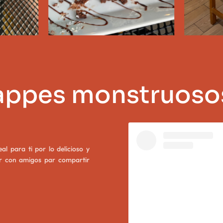
rappes monstruoso
al para ti por lo delicioso y
ir con amigos par compartir