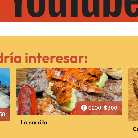
ría interesar:

$200-$300
50
La parrilla
Ca