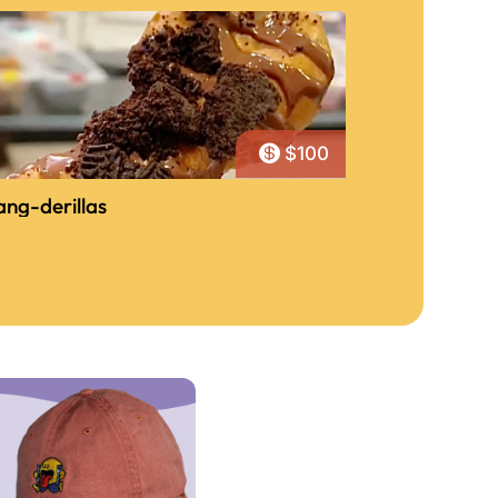

$100
ng-derillas