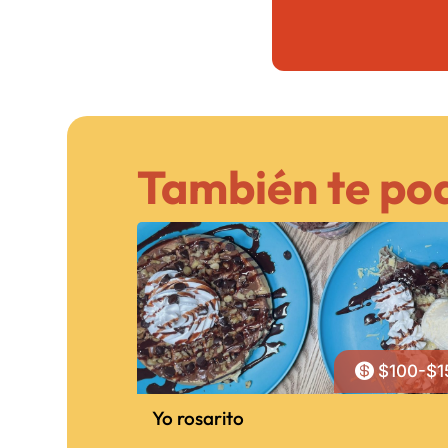
También te pod

$100-$1
Yo rosarito