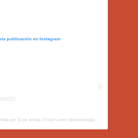
sta publicación en Instagram
tida por Si se antoja | Food Lover (@siseantoja)