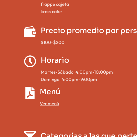
frappe cajeta
kross cake

Precio promedio por per
$100-$200

Horario
Martes-Sábado: 4:00pm-10:00pm
Domingo: 4:00pm-9:00pm

Menú
Ver menú

Categorías a las que pert