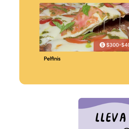

$300-$4
Pelfinis