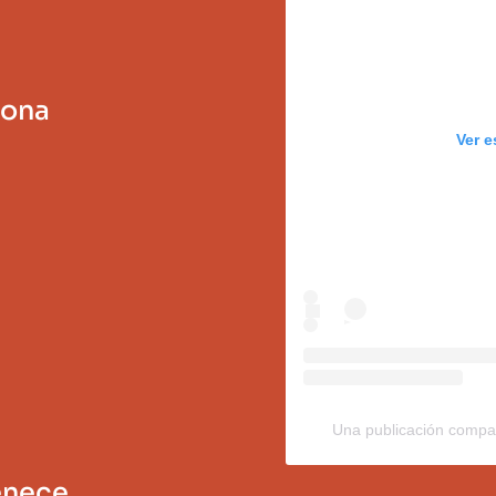
sona
Ver e
Una publicación compar
enece