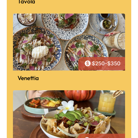
Tavola

$250-$350
Venettia