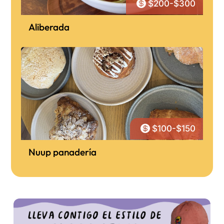

$200-$300
Aliberada

$100-$150
Nuup panadería