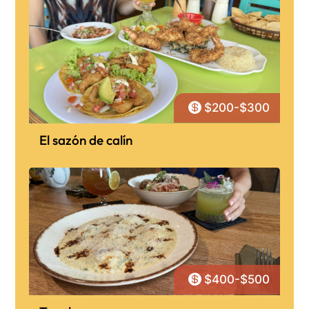

$200-$300
El sazón de calín

$400-$500