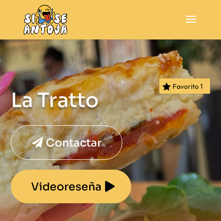
Favorito
1
La Tratto
Contactar
Videoreseña