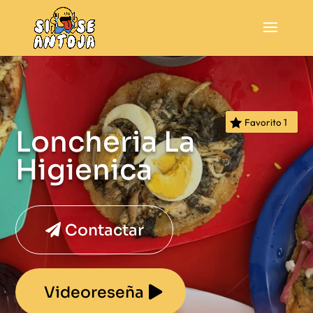
Favorito
1
Loncheria La
Higienica
Contactar
Videoreseña