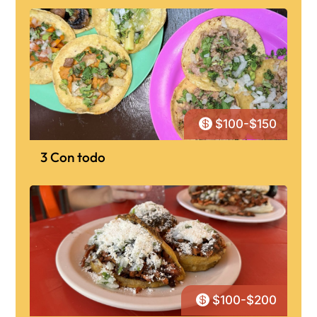

$100-$150
3 Con todo

$100-$200