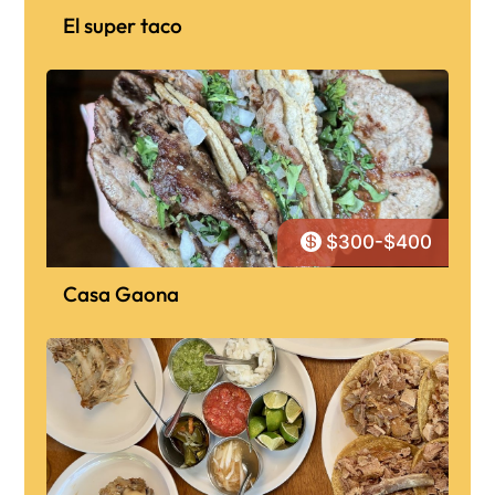
El super taco

$300-$400
Casa Gaona