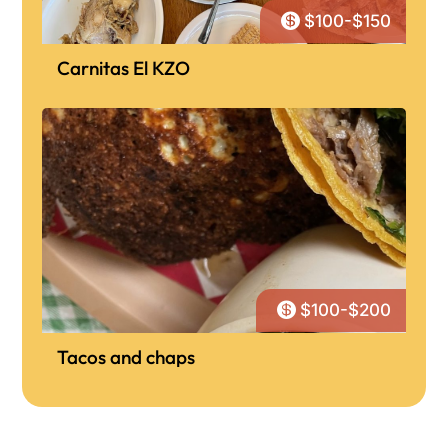

$100-$150
Carnitas El KZO

$100-$200
Tacos and chaps