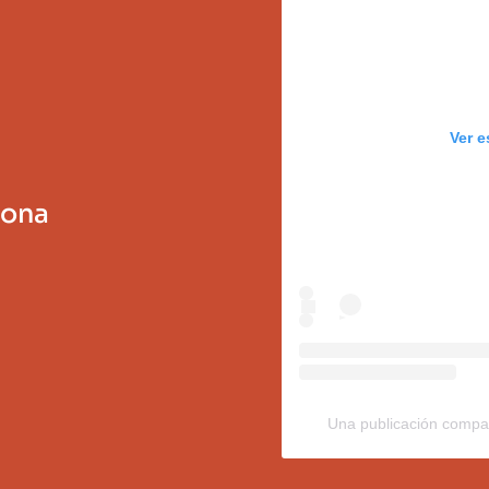
Ver e
sona
Una publicación compar