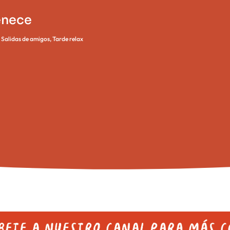
enece
,
Salidas de amigos
,
Tarde relax