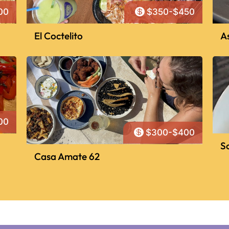

00
$350-$450
El Coctelito
As
00

$300-$400
S
Casa Amate 62