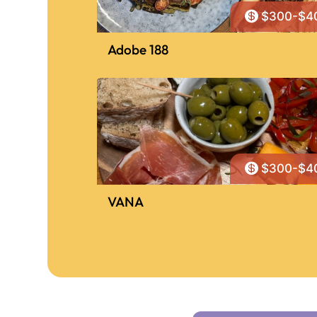

$300-$4
Adobe 188

$300-$4
VANA