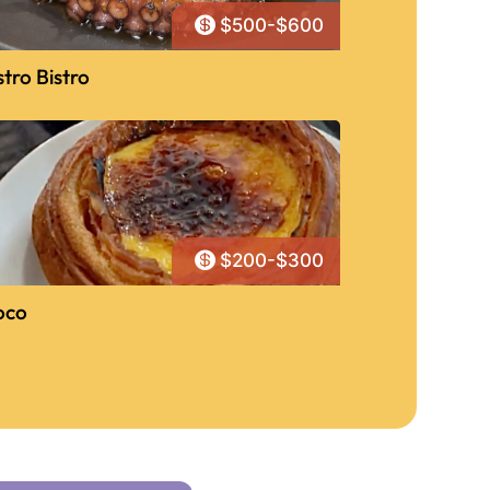

$500-$600
tro Bistro

$200-$300
oco