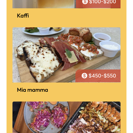

$100-$200
Kaffi

$450-$550
Mia mamma