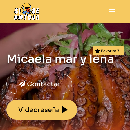
Favorito
7
Micaela mar y leña
Contactar
Videoreseña