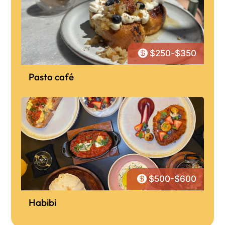

$250-$350
Pasto café

$500-$600
Habibi