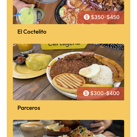

$350-$450
El Coctelito

$300-$400
Parceros