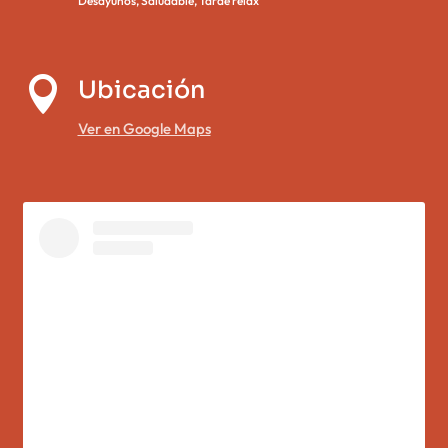
Desayunos
,
Saludable
,
Tarde relax

Ubicación
Ver en Google Maps