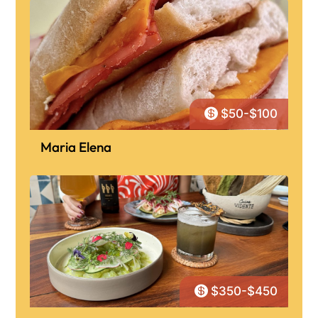

$50-$100
Maria Elena

$350-$450