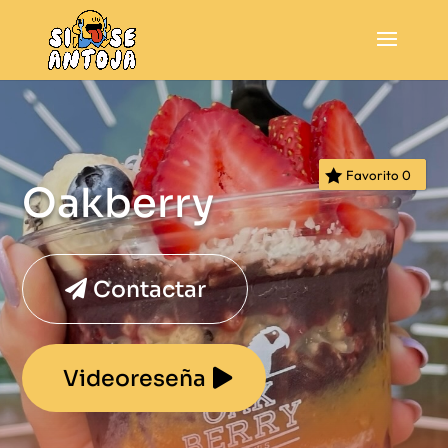
Favorito
0
Oakberry
Contactar
Videoreseña