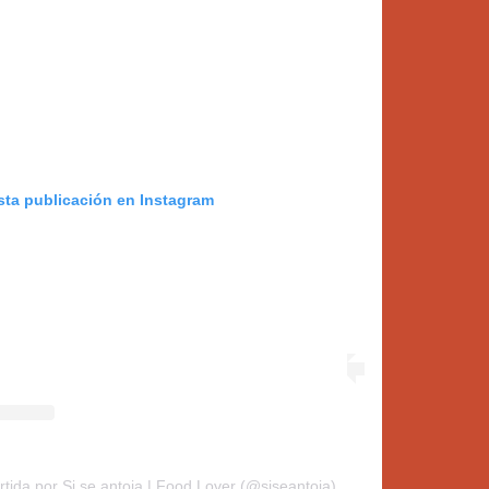
sta publicación en Instagram
tida por Si se antoja | Food Lover (@siseantoja)