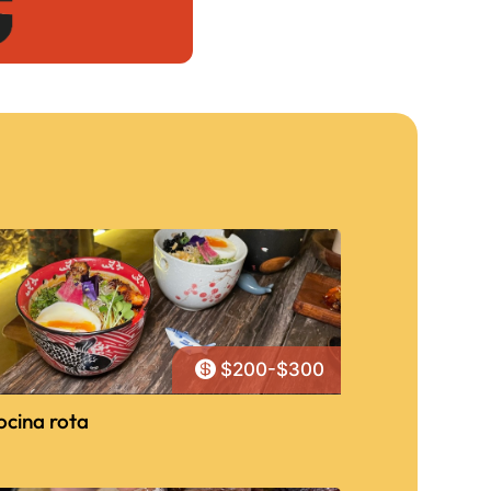

$200-$300
ocina rota