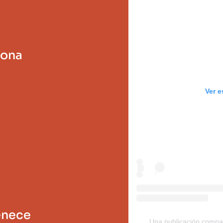
sona
Ver e
enece
Una publicación compar