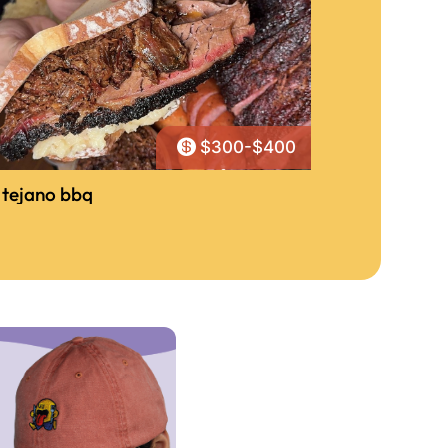

$300-$400
 tejano bbq