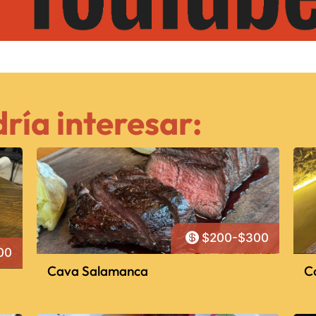
ría interesar:

$200-$300
00
Cava Salamanca
C