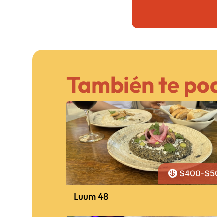
También te pod

$400-$5
Luum 48