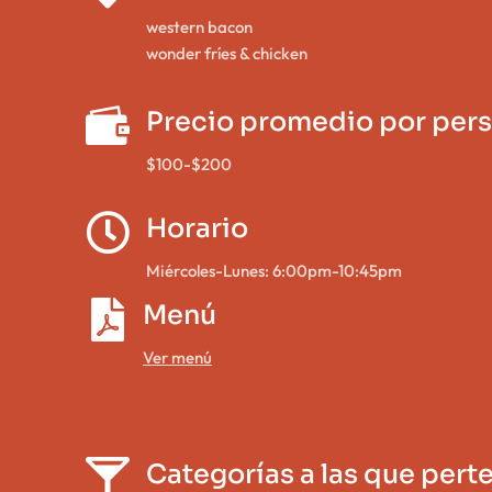
western bacon
wonder fríes & chicken

Precio promedio por per
$100-$200

Horario
Miércoles-Lunes: 6:00pm-10:45pm

Menú
Ver menú


Categorías a las que pert