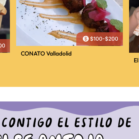

$100-$200
00
CONATO Valladolid
El