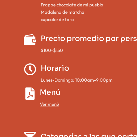
Frappe chocolate de mi pueblo
Madalena de matcha
cupcake de taro

Precio promedio por per
$100-$150

Horario
Lunes-Domingo: 10:00am-9:00pm

Menú
Ver menú

Categorías a las que pert