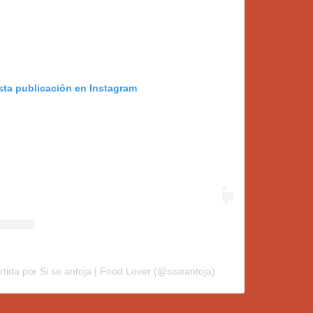
sta publicación en Instagram
tida por Si se antoja | Food Lover (@siseantoja)