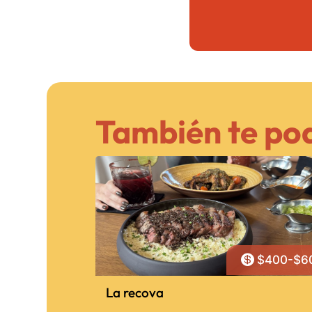
También te pod

$400-$6
La recova