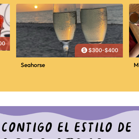
00

$300-$400
Seahorse
M