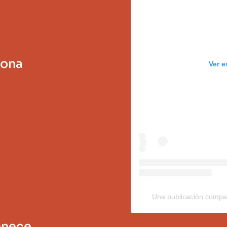
sona
Ver e
Una publicación compar
enece