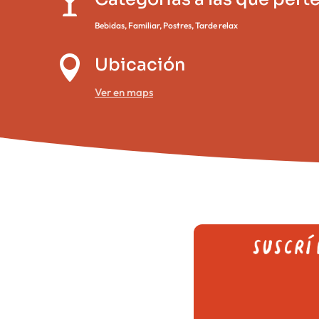

Bebidas
,
Familiar
,
Postres
,
Tarde relax

Ubicación
Ver en maps