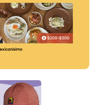

$200-$300
exicanisimo