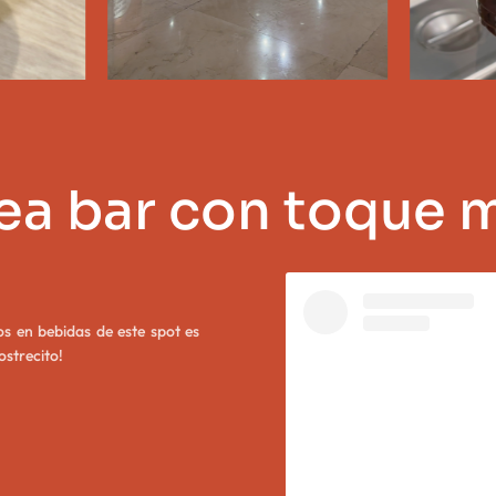
tea bar con toque 
s en bebidas de este spot es
ostrecito!