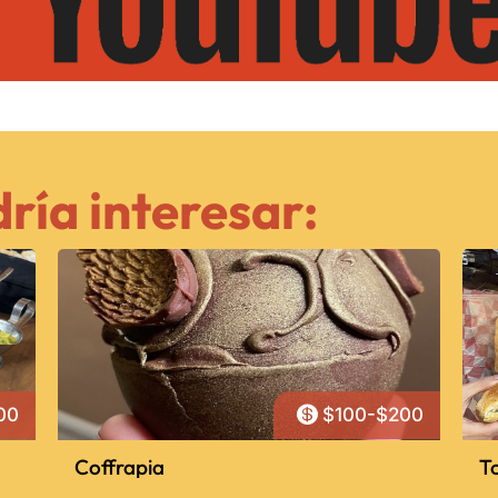
ría interesar:

00
$100-$200
Coffrapia
T