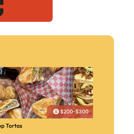

$200-$300
op Tortas