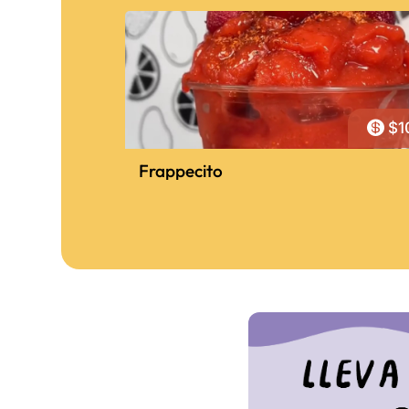

$1
Frappecito