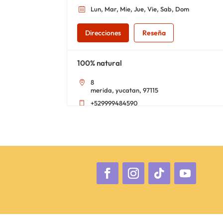
Lun, Mar, Mie, Jue, Vie, Sab, Dom
Direcciones
Reseña
100% natural
8
merida, yucatan, 97115
+529999484590
09:30 AM - 06:30 PM
Lun, Mar, Mie, Jue, Vie, Sab, Dom
Direcciones
Reseña
101 Coffee and tea
merida, yucatan, 97138
+529995459335