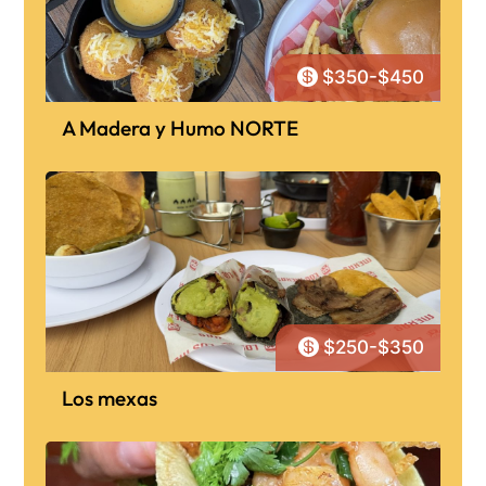

$350-$450
A Madera y Humo NORTE

$250-$350
Los mexas