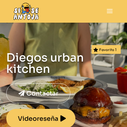
Favorito
1
Diegos urban
kitchen
Contactar
Videoreseña