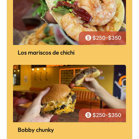

$250-$350
Los mariscos de chichi

$250-$350
Bobby chunky