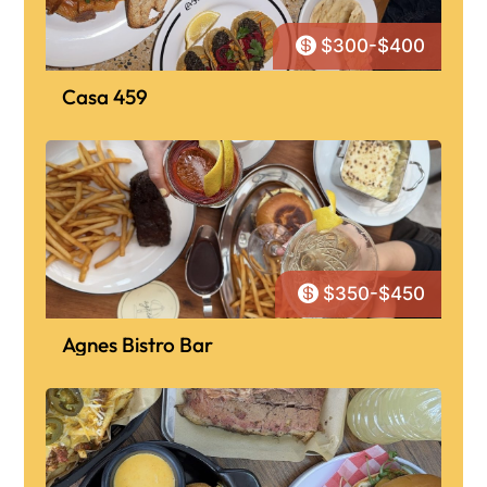

$300-$400
Casa 459

$350-$450
Agnes Bistro Bar