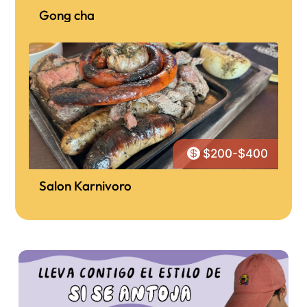
Gong cha

$200-$400
Salon Karnivoro