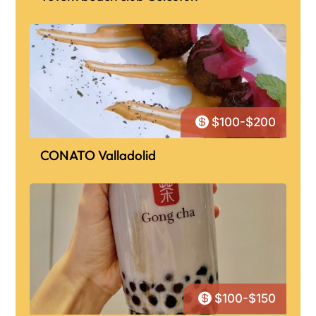

$100-$200
CONATO Valladolid

$100-$150