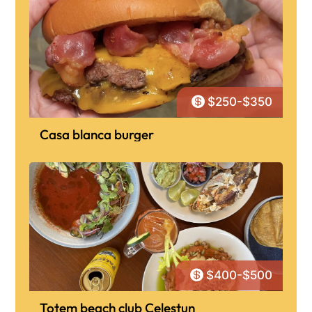

$250-$350
Casa blanca burger

$400-$500
Totem beach club Celestun