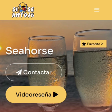
Favorito
2
Seahorse
Contactar
Videoreseña