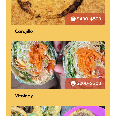

$400-$500
Carajillo

$200-$300
Vitology