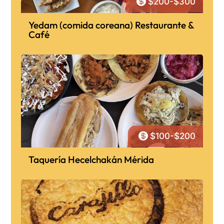

$200-$300
Yedam (comida coreana) Restaurante &
Café

$100-$200
Taquería Hecelchakán Mérida