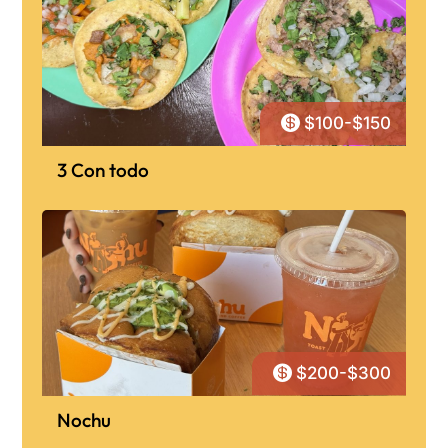

$100-$150
3 Con todo

$200-$300
Nochu