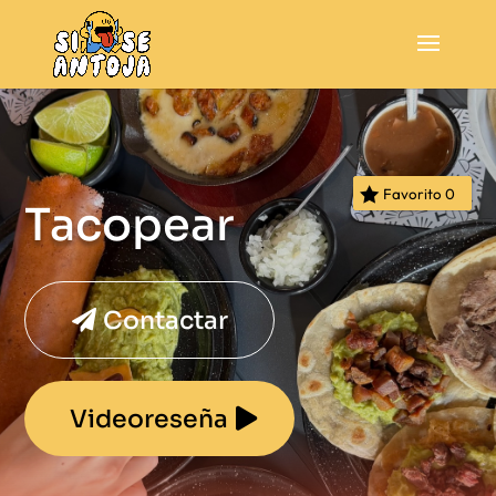
Favorito
0
Tacopear
Contactar
Videoreseña